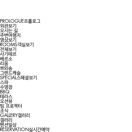
PROLOGUE
프롤로그
외관보기
오시는 길
주변여행지
영상보기
ROOMS
객실보기
전체보기
사기떼르
베르소
리옹
쁘와송
그랜드캐슬
SPECIAL
스페셜보기
스파
수영장
BBQ
테라스
오션뷰
빔 프로젝터
조식
GALLERY
갤러리
갤러리
펜션일상
RESERVATION
실시간예약